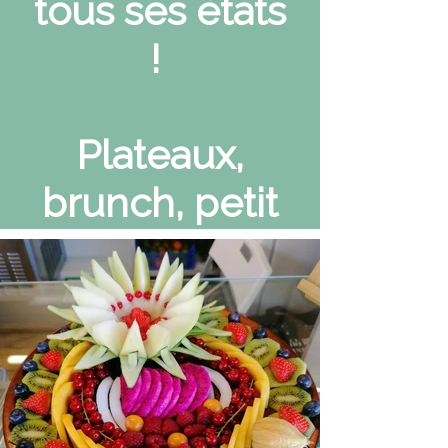
tous ses états
!
Plateaux,
brunch, petit
déjeuner, jus
,smoothies,
salades de
fruits...